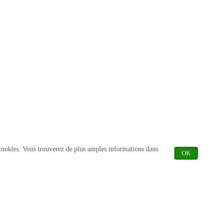
de cookies. Vous trouverez de plus amples informations dans
OK
JE COMPR