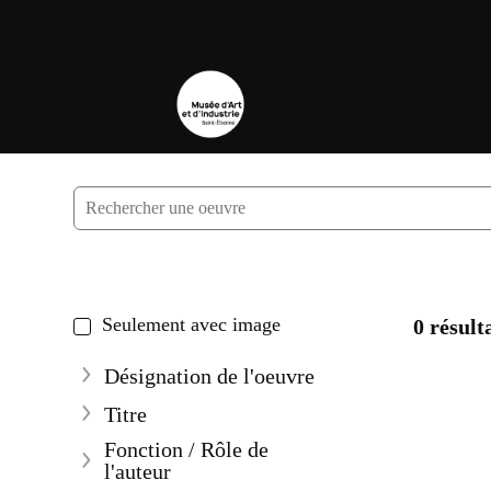
Accèder directement au contenu
Accèder directement au contenu
Seulement avec image
0 résult
Désignation de l'oeuvre
Afficher plus
Titre
Afficher plus
Fonction / Rôle de
l'auteur
Afficher plus